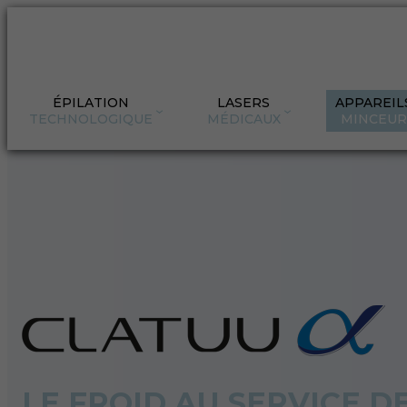
ÉPILATION
LASERS
APPAREIL
TECHNOLOGIQUE
MÉDICAUX
MINCEUR
LE FROID AU SERVICE D