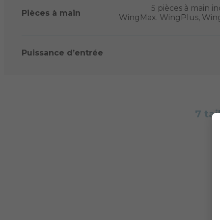
5 pièces à main in
Pièces à main
WingMax. WingPlus, Wing M
Puissance d’entrée
7 tai