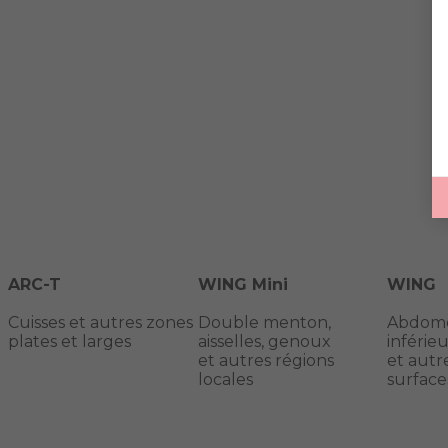
ARC-T
WING Mini
WING
Cuisses et autres zones
Double menton,
Abdome
plates et larges
aisselles, genoux
inférie
et autres régions
et autr
locales
surface