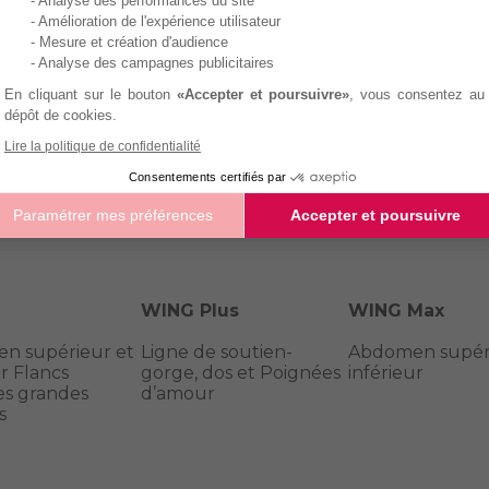
- Analyse des performances du site
- Amélioration de l'expérience utilisateur
- Mesure et création d'audience
- Analyse des campagnes publicitaires
En cliquant sur le bouton
«Accepter et poursuivre»
, vous consentez au
dépôt de cookies.
Lire la politique de confidentialité
Consentements certifiés par
Paramétrer mes préférences
Accepter et poursuivre
WING Plus
WING Max
n supérieur et
Ligne de soutien-
Abdomen supéri
ur Flancs
gorge, dos et Poignées
inférieur
es grandes
d’amour
s