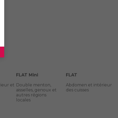
FLAT Mini
FLAT
eur et
Double menton,
Abdomen et intérieur
aisselles, genoux et
des cuisses
autres régions
locales