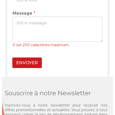
Message
*
0 sur 200 caractères maximum.
P
a
ENVOYER
g
e
d
'
O
r
Souscrire à notre Newsletter
i
g
i
Inscrivez-vous à notre newsletter pour recevoir nos
n
offres promotionnelles et actualités. Vous pouvez à tout
e
moment utiliser le lien de désabonnement intégré dans