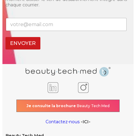
chaque courrier.
E
-
m
a
ENVOYER
i
l
*
Je consulte la brochure
Beauty Tech Med
Contactez-nous
-ICI-
Beauty Tech Med