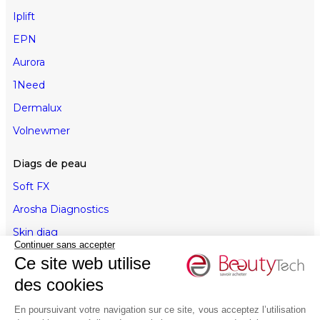
Iplift
EPN
Aurora
1Need
Dermalux
Volnewmer
Diags de peau
Soft FX
Arosha Diagnostics
Skin diag
Continuer sans accepter
Ce site web utilise
Cosmétiques
des cookies
Revitacare
En poursuivant votre navigation sur ce site, vous acceptez l’utilisation
Lumixa