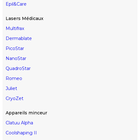
Epil&Care
Lasers Médicaux
Multifrax
Dermablate
PicoStar
NanoStar
QuadroStar
Romeo
Juliet
CryoZet
Appareils minceur
Clatuu Alpha
Coolshaping II