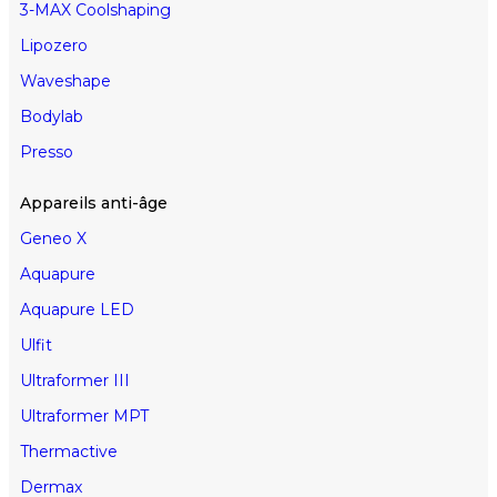
3-MAX Coolshaping
Lipozero
Waveshape
Bodylab
Presso
Appareils anti-âge
Geneo X
Aquapure
Aquapure LED
Ulfit
Ultraformer III
Ultraformer MPT
Thermactive
Dermax