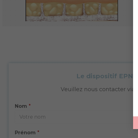
Le dispositif EPN 
Veuillez nous contacter via 
Nom
*
Prénom
*