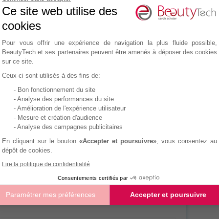
Ce site web utilise des
Calibre d’aiguille
33g
cookies
Plateforme de Gestion du Consentemen
Pour vous offrir une expérience de navigation la plus fluide possible,
BeautyTech et ses partenaires peuvent être amenés à déposer des cookies
sur ce site.
Ceux-ci sont utilisés à des fins de:
- Bon fonctionnement du site
Axeptio consent
- Analyse des performances du site
- Amélioration de l'expérience utilisateur
- Mesure et création d'audience
vous intéresse ?
- Analyse des campagnes publicitaires
le formulaire ci-dessous
En cliquant sur le bouton
«Accepter et poursuivre»
, vous consentez au
dépôt de cookies.
Lire la politique de confidentialité
Consentements certifiés par
Paramétrer mes préférences
Accepter et poursuivre