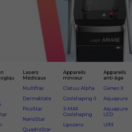
on
Lasers
Appareils
Appareils
logiqu
Médicaux
minceur
anti-âge
Multifrax
Clatuu Alpha
Geneo X
Dermablate
Coolshaping II
Aquapure
S
PicoStar
3-MAX
Aquapure
tar
Coolshaping
LED
NanoStar
r
Lipozero
Ulfit
QuadroStar