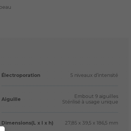
 peau
Électroporation
5 niveaux d’intensité
Embout 9 aiguilles
Aiguille
Stérilisé à usage unique
Dimensions(L x l x h)
27,85 x 39,5 x 186,5 mm