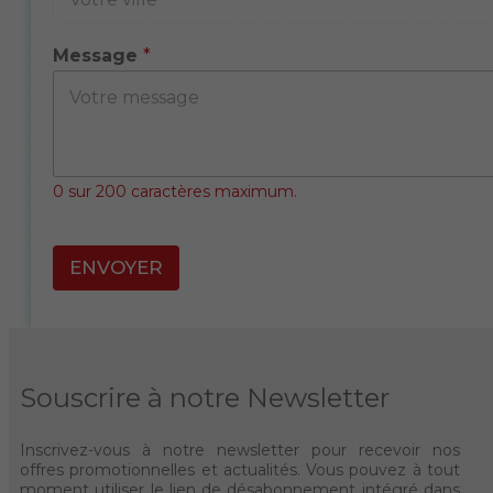
Message
*
0 sur 200 caractères maximum.
P
a
ENVOYER
g
e
d
'
O
r
Souscrire à notre Newsletter
i
g
i
Inscrivez-vous à notre newsletter pour recevoir nos
n
offres promotionnelles et actualités. Vous pouvez à tout
e
moment utiliser le lien de désabonnement intégré dans