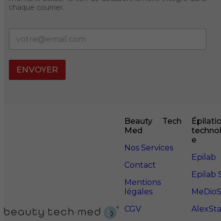
chaque courrier.
E
-
m
a
ENVOYER
i
l
*
Beauty Tech
Épilati
Med
techno
e
Nos Services
Epilab
Contact
Epilab 
Mentions
légales
MeDioS
CGV
AlexSta