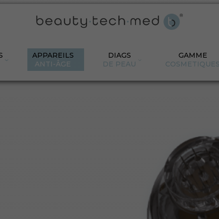
S
APPAREILS
DIAGS
GAMME
ANTI-ÂGE
DE PEAU
COSMETIQUE