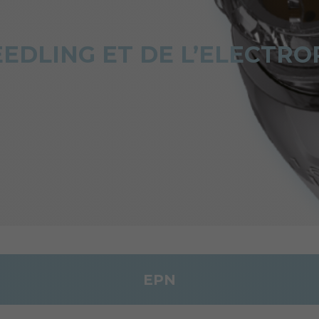
EEDLING ET DE L’ELECTR
EPN