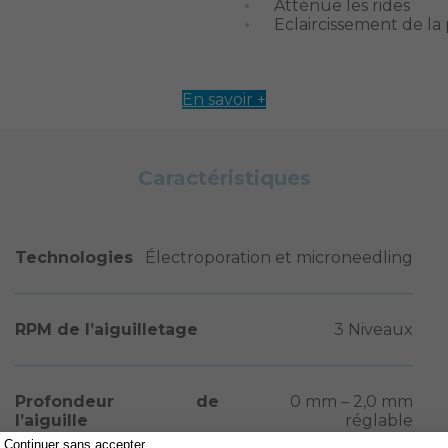
Atténue les rides
Eclaircissement de la
En savoir +
Caractéristiques
Technologies
Électroporation et microneedling
RPM de l’aiguilletage
3 Niveaux
Profondeur de
0 mm – 2,0 mm
l’aiguille
réglable
Continuer sans accepter